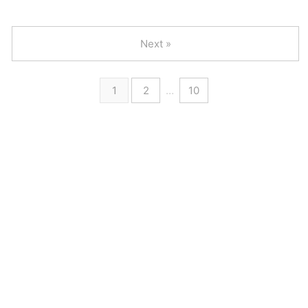
Next »
1
2
…
10